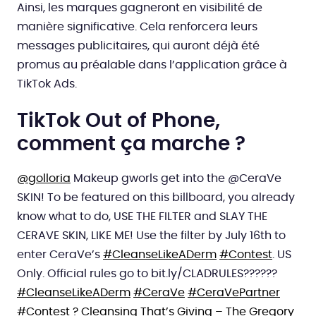
Ainsi, les marques gagneront en visibilité de
manière significative. Cela renforcera leurs
messages publicitaires, qui auront déjà été
promus au préalable dans l’application grâce à
TikTok Ads.
TikTok Out of Phone,
comment ça marche ?
@golloria
Makeup gworls get into the @CeraVe
SKIN! To be featured on this billboard, you already
know what to do, USE THE FILTER and SLAY THE
CERAVE SKIN, LIKE ME! Use the filter by July 16th to
enter CeraVe’s
#CleanseLikeADerm
#Contest
. US
Only. Official rules go to bit.ly/CLADRULES??????
#CleanseLikeADerm
#CeraVe
#CeraVePartner
#Contest
? Cleansing That’s Giving – The Gregory