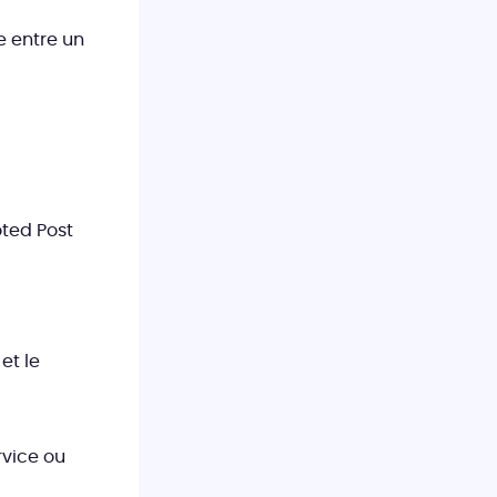
e entre un
oted Post
et le
rvice ou