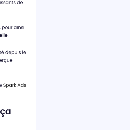
issants de
 pour ainsi
elle
.
sé depuis le
perçue
le
Spark Ads
 ça