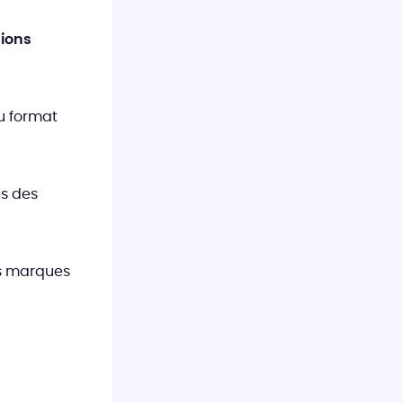
sions
u format
s des
es marques