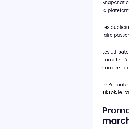
Snapchat et
la platefor
Les publici
faire passe
Les utilisa
compte d’u
comme intr
Le Promoted
TikTok
, le
Pa
Promo
march