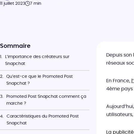
11 juillet 2023
7 min
Sommaire
Depuis son 
L’importance des créateurs sur 
réseaux soc
Snapchat
Qu’est-ce que le Promoted Post 
En France,
l
Snapchat ?
4ème pays a
Promoted Post Snapchat comment ça 
marche ?
Aujourd’hui
utilisateur
Caractéristiques du Promoted Post 
Snapchat
La publicit