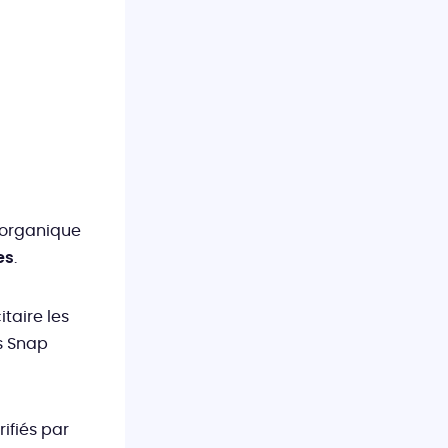
’organique
es
.
taire les
s Snap
ifiés par