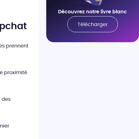
Découvrez notre livre blanc
apchat
Télécharger
ues prennent
e proximité
t des
mier