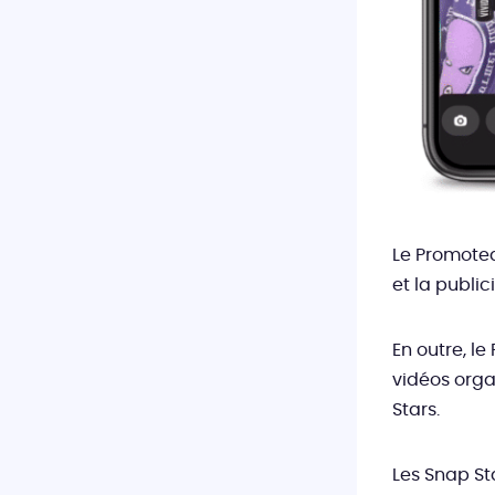
Le Promoted
et la publi
En outre, l
vidéos orga
Stars.
Les Snap St