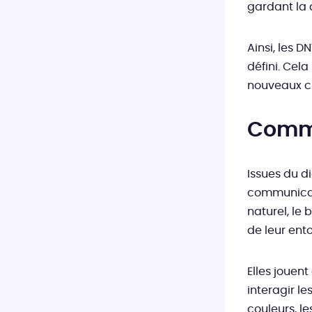
gardant la 
Ainsi, les 
défini. Cel
nouveaux cl
Comme
Issues du d
communicati
naturel, le
de leur ent
Elles jouent
interagir le
couleurs, le