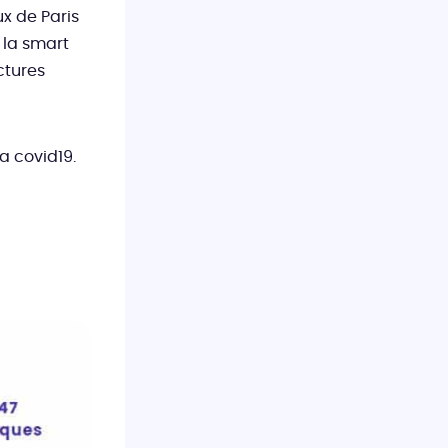
x de Paris
 la smart
ctures
la covid19.