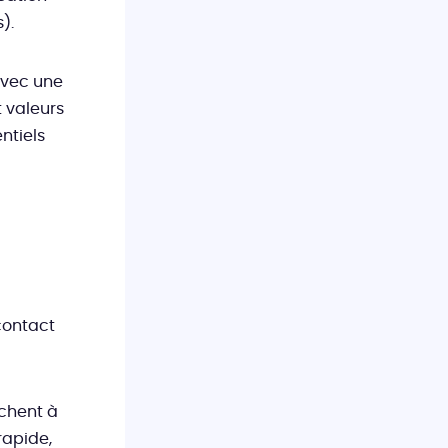
).
avec une
 valeurs
ntiels
 contact
rchent à
rapide,