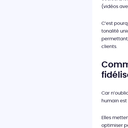
(vidéos avec
C’est pourq
tonalité un
permettant,
clients.
Comme
fidéli
Car n’oubli
humain est
Elles mette
optimiser pa