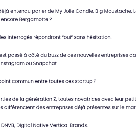
éjà entendu parler de My Jolie Candle, Big Moustache, Le
u encore Bergamotte ?
des interrogés répondront “oui” sans hésitation.
est passé à côté du buzz de ces nouvelles entreprises dan
 Instagram ou Snapchat.
 point commun entre toutes ces startup ?
arties de la génération Z, toutes novatrices avec leur pet
es différencient des entreprises déjà présentes sur le ma
 DNVB, Digital Native Vertical Brands.