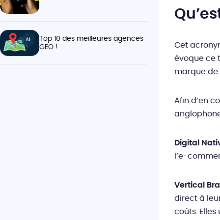
Qu’es
Top 10 des meilleures agences
Cet acronym
GEO !
évoque ce t
marque de 
Afin d’en c
anglophone
Digital Nati
l’e-commerc
Vertical Br
direct à leu
coûts. Elles