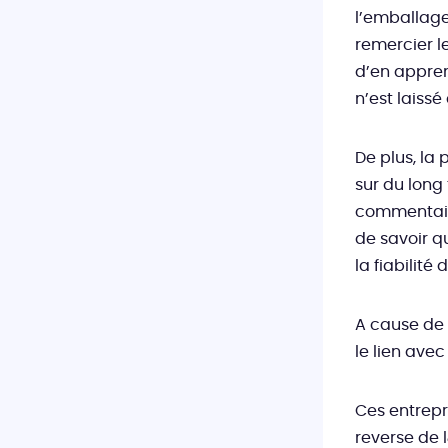
l’emballage
remercier l
d’en appren
n’est laiss
De plus, la 
sur du long
commentaire
de savoir q
la fiabilité
A cause de 
le lien av
Ces entrepr
reverse de