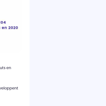
buts en
éveloppent