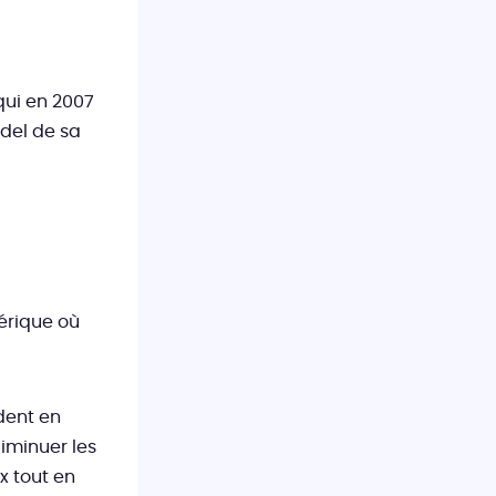
qui en 2007
odel de sa
érique où
ndent en
diminuer les
ix tout en