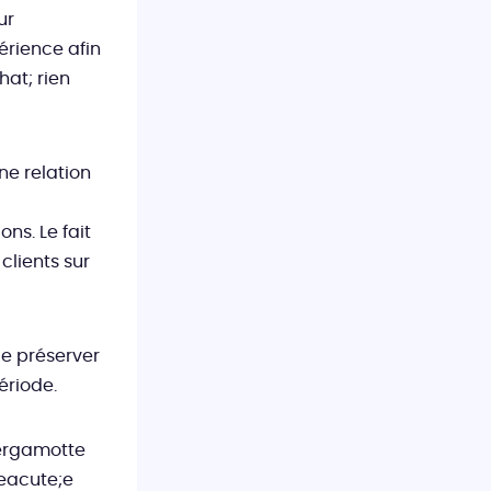
ur
érience afin
hat; rien
ne relation
ns. Le fait
clients sur
de préserver
ériode.
Bergamotte
eacute;e