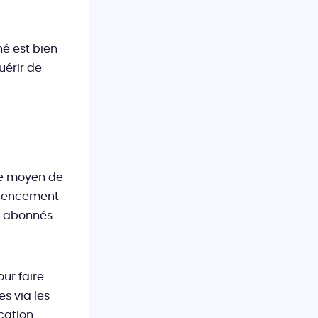
hé est bien
uérir de
mme moyen de
férencement
es abonnés
our faire
es via les
ication